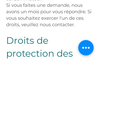
Si vous faites une demande, nous
avons un mois pour vous répondre. Si
vous souhaitez exercer l'un de ces
droits, veuillez nous contacter.
Droits de
protection des
données GDPR
Nous souhaitons nous assurer que
vous êtes pleinement conscient de
tous vos droits en matière de
protection des données. Chaque
utilisateur a droit à ce qui suit :
Le droit d'accès – Vous avez le droit
de demander des copies de vos
données personnelles. Nous pouvons
vous facturer une somme modique
pour ce service.