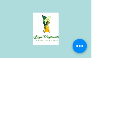
(612) 293-5314
susana@liriomontessori.org
<<SCHOOL>> est une organisation à but
non lucratif 501(c)(3)
Lisez notre politique de confidentialité