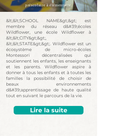
préscolaire à élémentaire.
&lt;&lt;SCHOOL NAME&gt;&gt; est
membre du réseau d&#39;écoles
Wildflower, une école Wildflower à
&lt;&lt;CITY&gt;&gt;,
&lt;&lt;STATE&gt;&gt;. Wildflower est un
écosystème de micro-écoles
Montessori décentralisées qui
soutiennent les enfants, les enseignants
et les parents. Wildflower aspire à
donner à tous les enfants et à toutes les
familles la possibilité de choisir de
beaux environnements
d&#39;apprentissage de haute qualité
tout en suivant le parcours de la vie.
Lire la suite