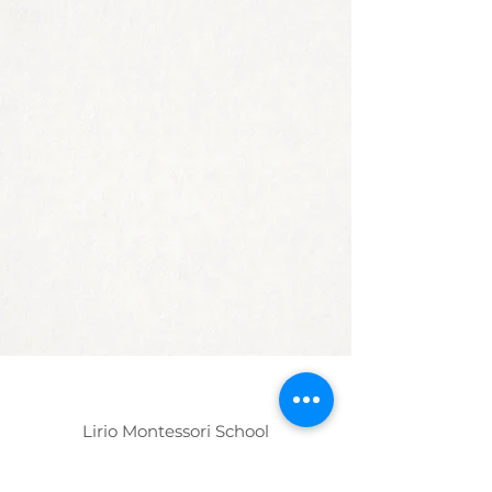
Lirio Montessori School
3015 13th Ave S
Minneapolis, MN 55407