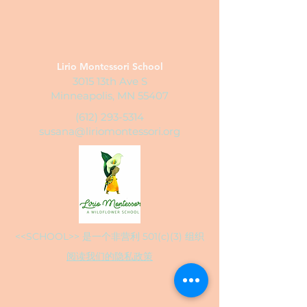
Lirio Montessori School
3015 13th Ave S
Minneapolis, MN 55407
(612) 293-5314
susana@liriomontessori.org
<<SCHOOL>> 是一个非营利 501(c)(3) 组织
阅读我们的隐私政策